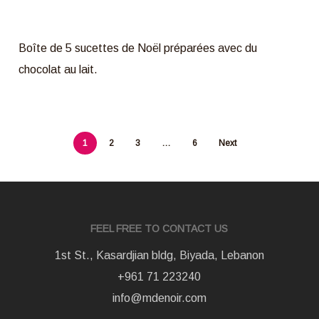
Boîte de 5 sucettes de Noël préparées avec du
chocolat au lait.
1
2
3
…
6
Next
FEEL FREE TO CONTACT US
1st St., Kasardjian bldg, Biyada, Lebanon
+961 71 223240
info@mdenoir.com