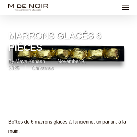
Menu
Skip
to
main
content
MARRONS GLACÉS 6
PIÈCES
By
Maya Kanaan
November 9,
2025
Christmas
Boîtes de 6 marrons glacés à l’ancienne, un par un, à la
main.