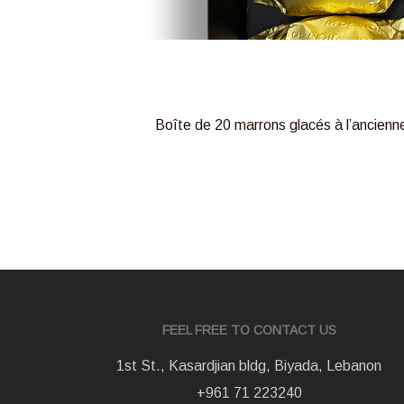
Boîte de 20 marrons glacés à l’ancienne
FEEL FREE TO CONTACT US
1st St., Kasardjian bldg, Biyada, Lebanon
+961 71 223240