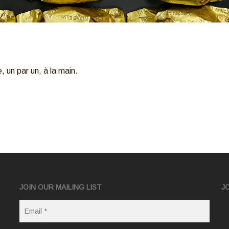
, un par un, à la main.
JOIN OUR MAILING LIST
J