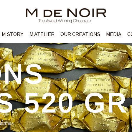
M STORY
M ATELIER
OUR CREATIONS
MEDIA
C
ONS
S 520 GR
istmas