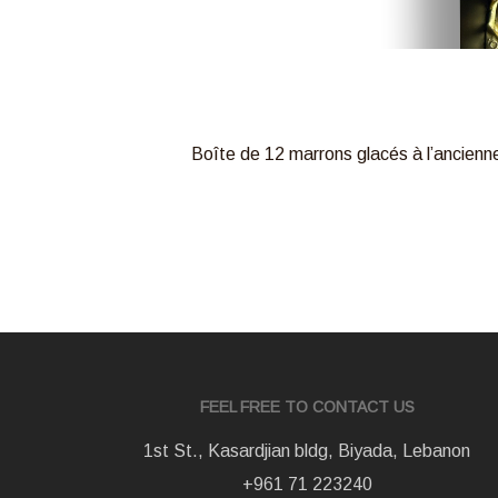
Boîte de 12 marrons glacés à l’ancienne
FEEL FREE TO CONTACT US
1st St., Kasardjian bldg, Biyada, Lebanon
+961 71 223240