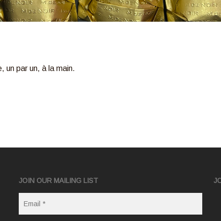
, un par un, à la main.
JOIN OUR MAILING LIST
J