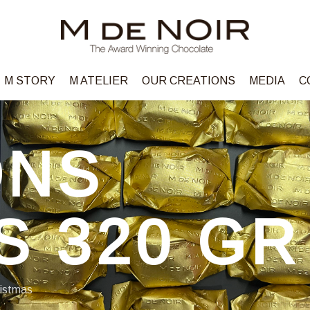
M STORY
M ATELIER
OUR CREATIONS
MEDIA
C
ONS
S 320 GR
istmas