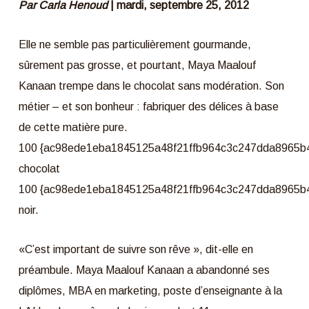
Par Carla Henoud
| mardi, septembre 25, 2012
Elle ne semble pas particulièrement gourmande,
sûrement pas grosse, et pourtant, Maya Maalouf
Kanaan trempe dans le chocolat sans modération. Son
métier – et son bonheur : fabriquer des délices à base
de cette matière pure.
100 {ac98ede1eba1845125a48f21ffb964c3c247dda8965b
chocolat
100 {ac98ede1eba1845125a48f21ffb964c3c247dda8965b
noir.
«C’est important de suivre son rêve », dit-elle en
préambule. Maya Maalouf Kanaan a abandonné ses
diplômes, MBA en marketing, poste d’enseignante à la