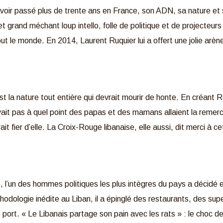
oir passé plus de trente ans en France, son ADN, sa nature et s
rand méchant loup intello, folle de politique et de projecteurs : el
tout le monde. En 2014, Laurent Ruquier lui a offert une jolie arè
st la nature tout entière qui devrait mourir de honte. En créant Ro
vait pas à quel point des papas et des mamans allaient la remerci
ait fier d’elle. La Croix-Rouge libanaise, elle aussi, dit merci à
’un des hommes politiques les plus intègres du pays a décidé en
hodologie inédite au Liban, il a épinglé des restaurants, des su
e port. « Le Libanais partage son pain avec les rats » : le choc 