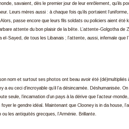
nde, savaient, dès le premier jour de leur enrôlement, qu’ils p
ur. Leurs mères aussi : à chaque fois qu’ils portaient l’uniforme
. Alors, passe encore que leurs fils soldats ou policiers aient été
a barbare attente du bon plaisir de la bête. L’attente-Golgotha de
-Sayed, de tous les Libanais ; l’attente, aussi, infernale que l
n nom et surtout ses photos ont beau avoir été (dé)multipliés à l
a eu ceci d’incroyable qu’il l’a désincarnée. Déshumanisée. On 
oute seule, l’incarnation d’un pays à la dérive que l’acteur-monde,
 foyer le gendre idéal. Maintenant que Clooney is in da house, 
u les antiquités grecques, l’Arménie. Brillante.