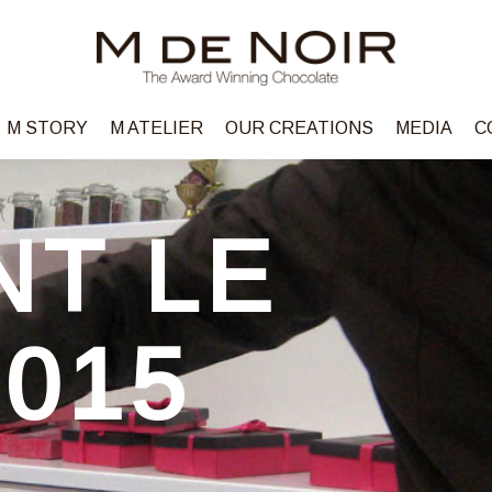
M STORY
M ATELIER
OUR CREATIONS
MEDIA
C
NT LE
015