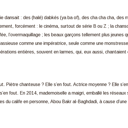
a vie dansait : des (halé) dabkés (ya ba of), des cha cha cha, des
cement, forcément : le cinéma, surtout de série B ou Z ; la chans
 fée, l’overmaquillage ; les beaux garçons tellement plus jeunes q
 classieuse comme une impératrice, seule comme une monstresse 
érations entières, souvent en larmes, qui, eux aussi, chantaient 
fout. Piètre chanteuse ? Elle s’en fout. Actrice moyenne ? Elle s’
e s’en fout. En 2014, mademoiselle a maigri, emballé les réseaux
ées du calife en personne, Abou Bakr al-Baghdadi, à cause d’un