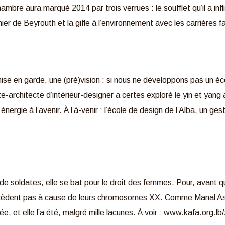
ambre aura marqué 2014 par trois verrues : le soufflet qu’il a inf
nier de Beyrouth et la gifle à l’environnement avec les carrières fa
se en garde, une (pré)vision : si nous ne développons pas un é
cte-architecte d’intérieur-designer a certes exploré le yin et yang
nergie à l’avenir. À l’à-venir : l’école de design de l’Alba, un 
de soldates, elle se bat pour le droit des femmes. Pour, avant qu
écèdent pas à cause de leurs chromosomes XX. Comme Manal Ass
tée, et elle l’a été, malgré mille lacunes. À voir : www.kafa.org.lb