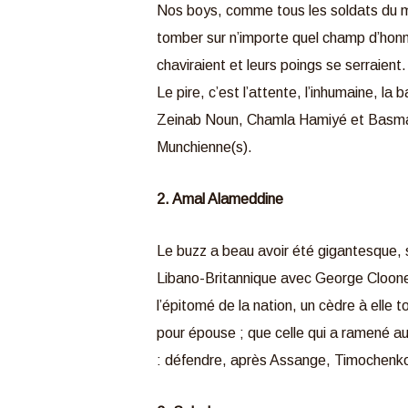
Nos boys, comme tous les soldats du mo
tomber sur n’importe quel champ d’honne
chaviraient et leurs poings se serraient
Le pire, c’est l’attente, l’inhumaine, l
Zeinab Noun, Chamla Hamiyé et Basma el
Munchienne(s).
2. Amal Alameddine
Le buzz a beau avoir été gigantesque, so
Libano-Britannique avec George Clooney 
l’épitomé de la nation, un cèdre à elle t
pour épouse ; que celle qui a ramené au
: défendre, après Assange, Timochenko o