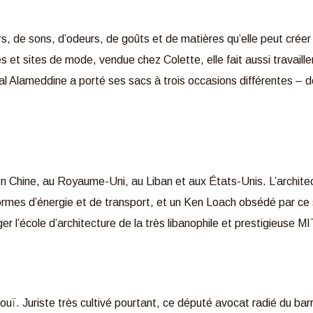
urs, de sons, d’odeurs, de goûts et de matières qu’elle peut crée
et sites de mode, vendue chez Colette, elle fait aussi travaill
l Alameddine a porté ses sacs à trois occasions différentes – do
en Chine, au Royaume-Uni, au Liban et aux États-Unis. L’architec
formes d’énergie et de transport, et un Ken Loach obsédé par ce s
ger l’école d’architecture de la très libanophile et prestigieuse M
 inouï. Juriste très cultivé pourtant, ce député avocat radié du barr