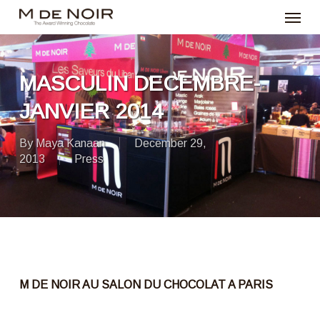
Menu
Skip
to
main
content
MASCULIN DECEMBRE-
JANVIER 2014
By
Maya Kanaan
December 29,
2013
Press
M DE NOIR AU SALON DU CHOCOLAT A PARIS