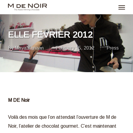
Menu
Skip
to
main
content
ELLE FEVRIER 2012
By
Maya Kanaan
February 15, 2012
Press
M DE Noir
Voilà des mois que l’on attendait l’ouverture de M de
Noir, l’atelier de chocolat gourmet. C’est maintenant