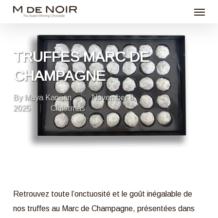
Menu
Skip
to
main
content
TRUFFES MARC DE
CHAMPAGNE
By
Maya Kanaan
November 8,
2025
Christmas
Retrouvez toute l’onctuosité et le goût inégalable de
nos truffes au Marc de Champagne, présentées dans